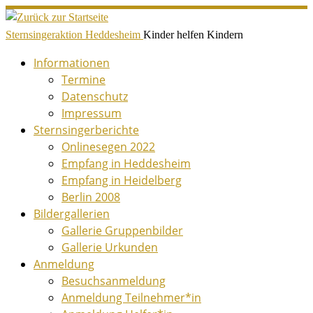
Zum
Inhalt
Sternsingeraktion Heddesheim
Kinder helfen Kindern
springen
Informationen
Termine
Datenschutz
Impressum
Sternsingerberichte
Onlinesegen 2022
Empfang in Heddesheim
Empfang in Heidelberg
Berlin 2008
Bildergallerien
Gallerie Gruppenbilder
Gallerie Urkunden
Anmeldung
Besuchsanmeldung
Anmeldung Teilnehmer*in