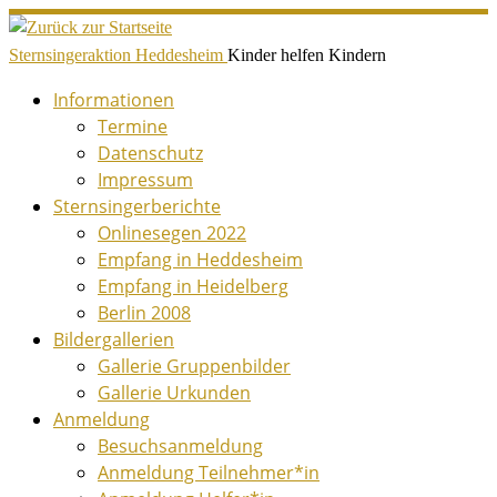
Zum
Inhalt
Sternsingeraktion Heddesheim
Kinder helfen Kindern
springen
Informationen
Termine
Datenschutz
Impressum
Sternsingerberichte
Onlinesegen 2022
Empfang in Heddesheim
Empfang in Heidelberg
Berlin 2008
Bildergallerien
Gallerie Gruppenbilder
Gallerie Urkunden
Anmeldung
Besuchsanmeldung
Anmeldung Teilnehmer*in