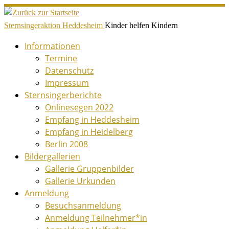
Zum
Inhalt
Sternsingeraktion Heddesheim
Kinder helfen Kindern
springen
Informationen
Termine
Datenschutz
Impressum
Sternsingerberichte
Onlinesegen 2022
Empfang in Heddesheim
Empfang in Heidelberg
Berlin 2008
Bildergallerien
Gallerie Gruppenbilder
Gallerie Urkunden
Anmeldung
Besuchsanmeldung
Anmeldung Teilnehmer*in