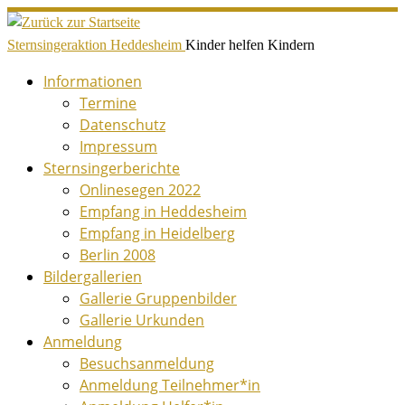
Zum
Inhalt
Sternsingeraktion Heddesheim
Kinder helfen Kindern
springen
Informationen
Termine
Datenschutz
Impressum
Sternsingerberichte
Onlinesegen 2022
Empfang in Heddesheim
Empfang in Heidelberg
Berlin 2008
Bildergallerien
Gallerie Gruppenbilder
Gallerie Urkunden
Anmeldung
Besuchsanmeldung
Anmeldung Teilnehmer*in