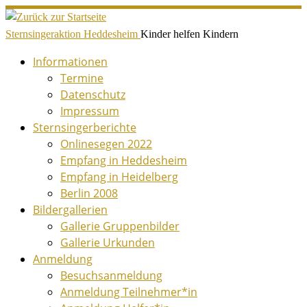
Zum
Inhalt
Sternsingeraktion Heddesheim
Kinder helfen Kindern
springen
Informationen
Termine
Datenschutz
Impressum
Sternsingerberichte
Onlinesegen 2022
Empfang in Heddesheim
Empfang in Heidelberg
Berlin 2008
Bildergallerien
Gallerie Gruppenbilder
Gallerie Urkunden
Anmeldung
Besuchsanmeldung
Anmeldung Teilnehmer*in