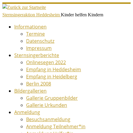
Zum
Inhalt
Sternsingeraktion Heddesheim
Kinder helfen Kindern
springen
Informationen
Termine
Datenschutz
Impressum
Sternsingerberichte
Onlinesegen 2022
Empfang in Heddesheim
Empfang in Heidelberg
Berlin 2008
Bildergallerien
Gallerie Gruppenbilder
Gallerie Urkunden
Anmeldung
Besuchsanmeldung
Anmeldung Teilnehmer*in