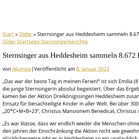
Start
»
Slider
»
Sternsinger aus Heddesheim sammeln 8.672 
Slider
Startseite
Sternsingerberichte
Sternsinger aus Heddesheim sammeln 8.672 E
von
jklumpp
|
Veröffentlicht am
8. Januar 2023
„Das war der beste Tag in meinen Ferien!“ ist sich Emilia 
die junge Sternsingerin absolut begeistert. Über das Erge
kamen bei der Aktion Dreikönigssingen Heddesheim zusam
Einsatz für benachteiligte Kinder in aller Welt. Bei über
„20*C+M+B+23“, Christus Mansionem Benedicat, Christus s
„Es war klasse, dass wir endlich wieder die Menschen ohne
den Jahren der Einschränkung die Aktion nicht wie gewohn
glücklicherweise gibt es in Heddesheim so ein unglaublich