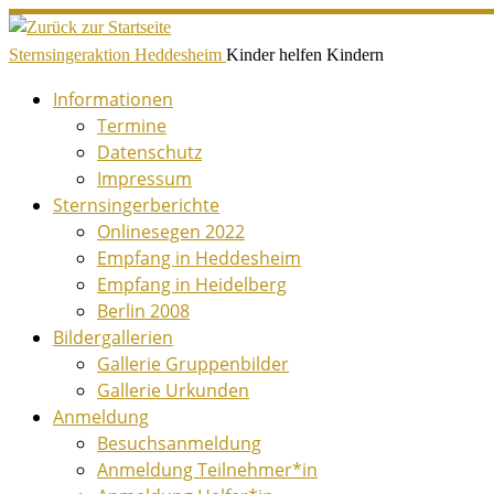
Zum
Inhalt
Sternsingeraktion Heddesheim
Kinder helfen Kindern
springen
Informationen
Termine
Datenschutz
Impressum
Sternsingerberichte
Onlinesegen 2022
Empfang in Heddesheim
Empfang in Heidelberg
Berlin 2008
Bildergallerien
Gallerie Gruppenbilder
Gallerie Urkunden
Anmeldung
Besuchsanmeldung
Anmeldung Teilnehmer*in