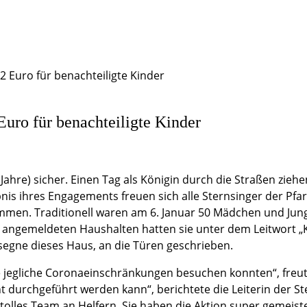
Euro für benachteiligte Kinder
uro für benachteiligte Kinder
(8 Jahre) sicher. Einen Tag als Königin durch die Straßen zi
bnis ihres Engagements freuen sich alle Sternsinger der Pfa
men. Traditionell waren am 6. Januar 50 Mädchen und Jun
 300 angemeldeten Haushalten hatten sie unter dem Leitwort 
egne dieses Haus, an die Türen geschrieben.
 jegliche Coronaeinschränkungen besuchen konnten“, freute s
t durchgeführt werden kann“, berichtete die Leiterin der S
 tolles Team an Helfern. Sie haben die Aktion super gemeist