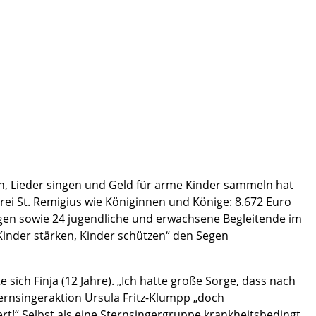
ehen, Lieder singen und Geld für arme Kinder sammeln hat
rrei St. Remigius wie Königinnen und Könige: 8.672 Euro
gen sowie 24 jugendliche und erwachsene Begleitende im
„Kinder stärken, Kinder schützen“ den Segen
ich Finja (12 Jahre). „Ich hatte große Sorge, dass nach
ternsingeraktion Ursula Fritz-Klumpp „doch
ert!“ Selbst als eine Sternsingergruppe krankheitsbedingt