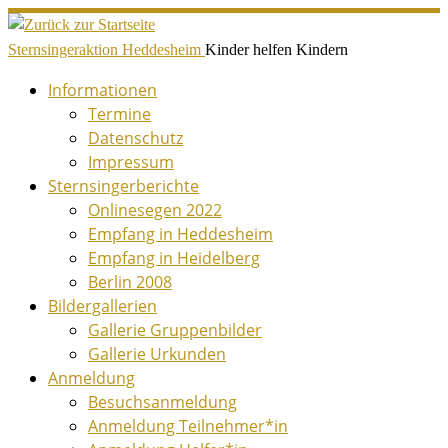
Zum
Inhalt
Sternsingeraktion Heddesheim
Kinder helfen Kindern
springen
Informationen
Termine
Datenschutz
Impressum
Sternsingerberichte
Onlinesegen 2022
Empfang in Heddesheim
Empfang in Heidelberg
Berlin 2008
Bildergallerien
Gallerie Gruppenbilder
Gallerie Urkunden
Anmeldung
Besuchsanmeldung
Anmeldung Teilnehmer*in