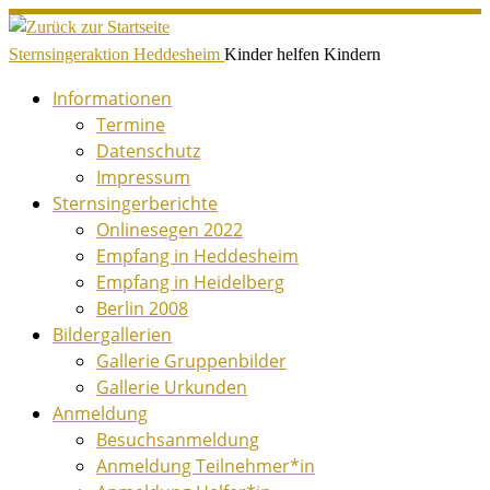
Zum
Inhalt
Sternsingeraktion Heddesheim
Kinder helfen Kindern
springen
Informationen
Termine
Datenschutz
Impressum
Sternsingerberichte
Onlinesegen 2022
Empfang in Heddesheim
Empfang in Heidelberg
Berlin 2008
Bildergallerien
Gallerie Gruppenbilder
Gallerie Urkunden
Anmeldung
Besuchsanmeldung
Anmeldung Teilnehmer*in