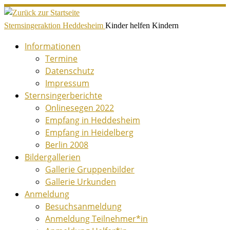
Zum
Inhalt
Sternsingeraktion Heddesheim
Kinder helfen Kindern
springen
Informationen
Termine
Datenschutz
Impressum
Sternsingerberichte
Onlinesegen 2022
Empfang in Heddesheim
Empfang in Heidelberg
Berlin 2008
Bildergallerien
Gallerie Gruppenbilder
Gallerie Urkunden
Anmeldung
Besuchsanmeldung
Anmeldung Teilnehmer*in