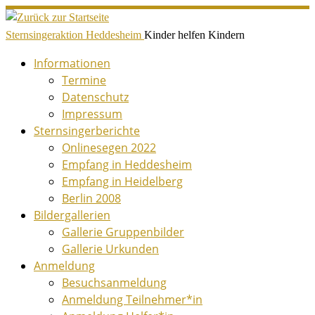
Zum
Inhalt
Sternsingeraktion Heddesheim
Kinder helfen Kindern
springen
Informationen
Termine
Datenschutz
Impressum
Sternsingerberichte
Onlinesegen 2022
Empfang in Heddesheim
Empfang in Heidelberg
Berlin 2008
Bildergallerien
Gallerie Gruppenbilder
Gallerie Urkunden
Anmeldung
Besuchsanmeldung
Anmeldung Teilnehmer*in