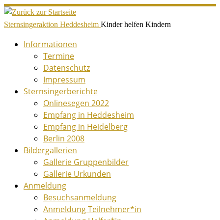
Zum
Inhalt
Sternsingeraktion Heddesheim
Kinder helfen Kindern
springen
Informationen
Termine
Datenschutz
Impressum
Sternsingerberichte
Onlinesegen 2022
Empfang in Heddesheim
Empfang in Heidelberg
Berlin 2008
Bildergallerien
Gallerie Gruppenbilder
Gallerie Urkunden
Anmeldung
Besuchsanmeldung
Anmeldung Teilnehmer*in