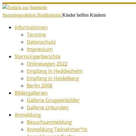
Zum
Inhalt
Sternsingeraktion Heddesheim
Kinder helfen Kindern
springen
Informationen
Termine
Datenschutz
Impressum
Sternsingerberichte
Onlinesegen 2022
Empfang in Heddesheim
Empfang in Heidelberg
Berlin 2008
Bildergallerien
Gallerie Gruppenbilder
Gallerie Urkunden
Anmeldung
Besuchsanmeldung
Anmeldung Teilnehmer*in