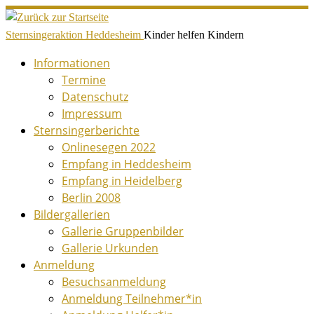
Zum
Inhalt
Sternsingeraktion Heddesheim
Kinder helfen Kindern
springen
Informationen
Termine
Datenschutz
Impressum
Sternsingerberichte
Onlinesegen 2022
Empfang in Heddesheim
Empfang in Heidelberg
Berlin 2008
Bildergallerien
Gallerie Gruppenbilder
Gallerie Urkunden
Anmeldung
Besuchsanmeldung
Anmeldung Teilnehmer*in